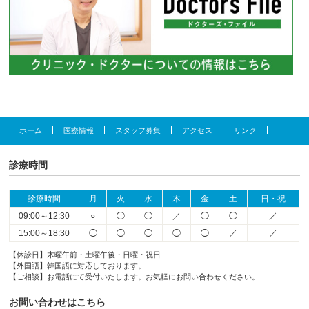
ホーム
医療情報
スタッフ募集
アクセス
リンク
診療時間
診療時間
月
火
水
木
金
土
日・祝
09:00～12:30
○
◯
◯
／
◯
◯
／
15:00～18:30
◯
◯
◯
◯
◯
／
／
【休診日】木曜午前・土曜午後・日曜・祝日
【外国語】韓国語に対応しております。
【ご相談】お電話にて受付いたします。お気軽にお問い合わせください。
お問い合わせはこちら