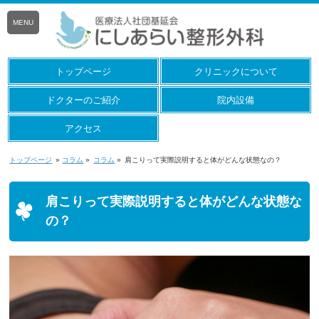
MENU
トップページ
クリニックについて
ドクターのご紹介
院内設備
アクセス
トップページ
»
コラム
»
コラム
»
肩こりって実際説明すると体がどんな状態なの？
肩こりって実際説明すると体がどんな状態な
の？