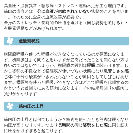
高血圧・脂質異常・糖尿病・ストレス・運動不足が主な理由です。
筋肉の虚血とは
十分に血液が供給されていない
状態のことを言いま
す。そのために全身の血流改善が必要です。
全身のストレッチ・長時間の圧迫を避ける（同じ姿勢を避ける）・
有酸素運動などがあげられます。
低酸素状態
横隔膜呼吸を使った呼吸ができなくなっているのが原因になりま
す。横隔膜はよく聞くと思いますが筋肉だったことを知らない方は
多いのではないでしょうか。横隔膜の役割は
呼吸
に関わります。し
かし姿勢の不良などで横隔膜が使いづらい状態になり
息苦しさを感
じ
体に十分な酸素がいきわたらないことが原因としてしばしばあり
ます。横隔膜を使った呼吸ができない方はどこで呼吸を代償するの
かというと首回りにある筋肉になります。その結果肩回りの筋肉に
負担がかかります。
筋内圧の上昇
筋内圧の上昇とは何でしょうか？筋肉を使ったとき筋肉は硬くなり
内圧が高くなります。つまり
長時間の同じ姿勢をした際
に同じ筋肉
に圧をかけすぎると起こります。