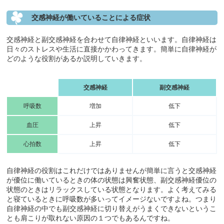
交感神経が働いていることによる症状
交感神経と副交感神経を合わせて自律神経といいます。自律神経は
日々のストレスや生活に直接かかわってきます。簡単に自律神経が
どのような役割があるか説明していきます。
交感神経
副交感神経
呼吸数
増加
低下
血圧
上昇
低下
心拍数
上昇
低下
自律神経の役割はこれだけではありませんが簡単に言うと交感神経
が優位に働いているときの体の状態は興奮状態、副交感神経優位の
状態のときはリラックスしている状態となります。よく考えてみる
と寝ているときに呼吸数が多いってイメージないですよね。つまり
自律神経の中でも副交感神経に切り替えがうまくできないというこ
とも肩こりが取れない原因の１つでもあるんですね。